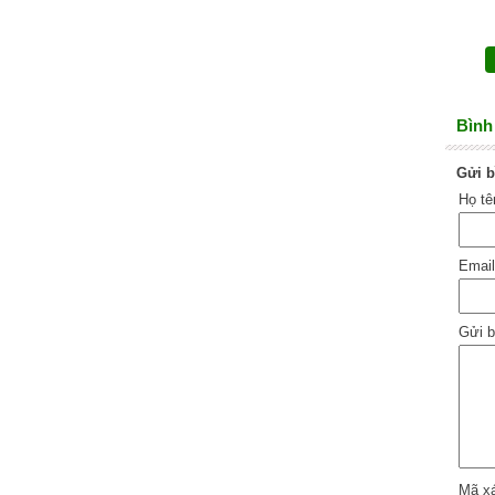
Bình 
Gửi b
Họ t
Emai
Gửi b
Mã x