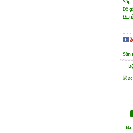
Sập g
Đồ g
Đồ g
Sản 
Bộ
Bàn