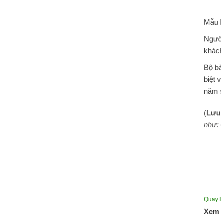
Mẫu b
Người
khác
Bộ bà
biệt 
năm 
(
Lưu
như:
Quay 
Xem 