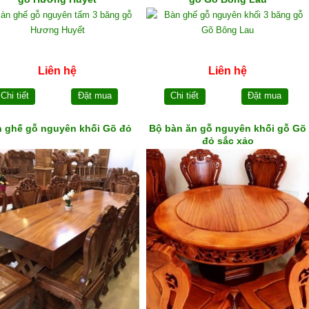
Liên hệ
Liên hệ
Chi tiết
Đặt mua
Chi tiết
Đặt mua
 ghế gỗ nguyên khối Gõ đỏ
Bộ bàn ăn gỗ nguyên khối gỗ Gõ
đỏ sắc xảo