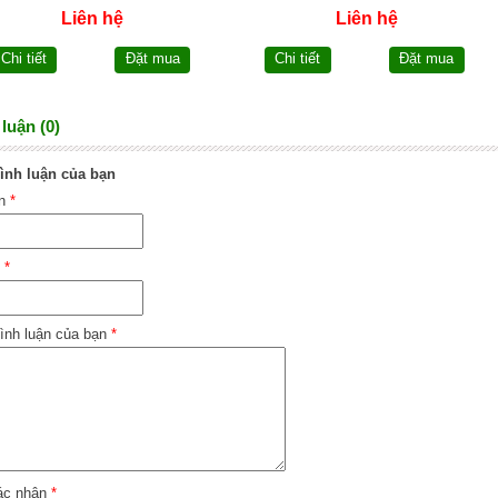
Liên hệ
Liên hệ
Chi tiết
Đặt mua
Chi tiết
Đặt mua
luận (0)
ình luận của bạn
ên
*
l
*
ình luận của bạn
*
ác nhận
*