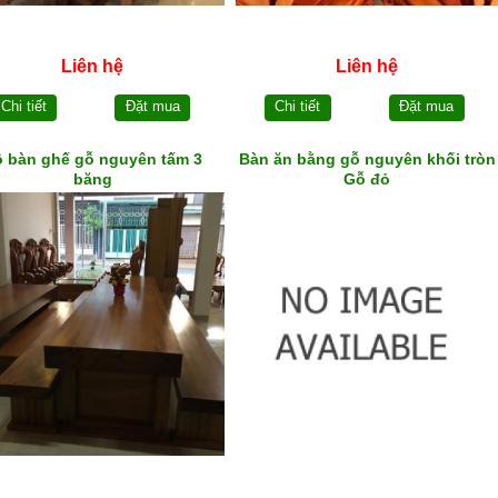
Liên hệ
Liên hệ
Chi tiết
Đặt mua
Chi tiết
Đặt mua
 bàn ghế gỗ nguyên tấm 3
Bàn ăn bằng gỗ nguyên khối tròn
băng
Gỗ đỏ