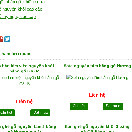
ỗ, phản gỗ, chiếu ngựa
ỗ nguyên khối cao cấp
ỗ mỹ nghệ cao cấp
phẩm liên quan
 bàn làm việc nguyên khối
Sofa nguyên tấm bằng gỗ Hương
bằng gỗ Gõ đỏ
Liên hệ
Liên hệ
Chi tiết
Đặt mua
Chi tiết
Đặt mua
 ghế gỗ nguyên tấm 3 băng
Bàn ghế gỗ nguyên khối 3 băng
gỗ Hương Huyết
gỗ Gõ Bông Lau