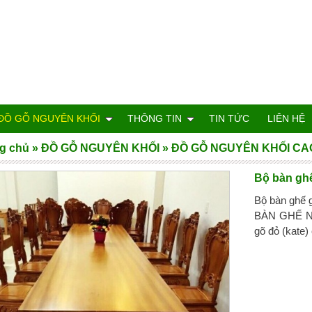
ĐỒ GỖ NGUYÊN KHỐI
THÔNG TIN
TIN TỨC
LIÊN HỆ
g chủ
»
ĐỒ GỖ NGUYÊN KHỐI
»
ĐỒ GỖ NGUYÊN KHỐI CA
Bộ bàn gh
Bộ bàn ghế 
BÀN GHẾ NG
gõ đỏ (kate)