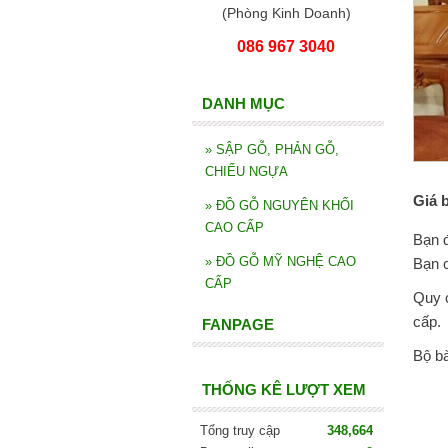
(Phòng Kinh Doanh)
086 967 3040
DANH MỤC
»
SẬP GỖ, PHẢN GỖ,
CHIẾU NGỰA
Giá 
»
ĐỒ GỖ NGUYÊN KHỐI
CAO CẤP
Bạn đ
»
ĐỒ GỖ MỸ NGHỆ CAO
Bạn c
CẤP
Quy c
cấp.
FANPAGE
Bộ bà
THỐNG KÊ LƯỢT XEM
Tổng truy cập
348,664